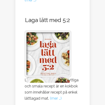
(mer …)
Laga lätt med 5:2
Laga lätt med 5:2 – 100 nyttiga
och smala recept är en kokbok
som innehåller recept på enkel
lättlagad mat.
(mer …)