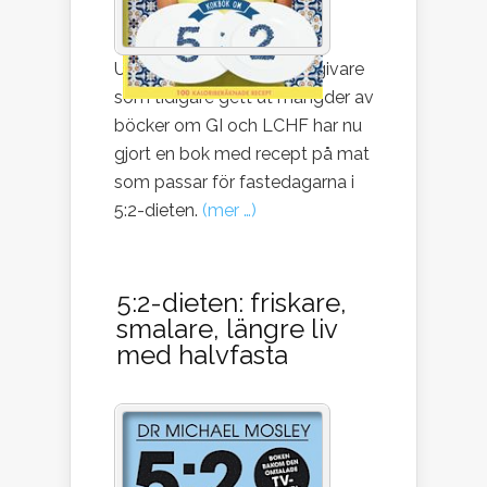
Ulrika Davidsson, kostrådgivare
som tidigare gett ut mängder av
böcker om GI och LCHF har nu
gjort en bok med recept på mat
som passar för fastedagarna i
5:2-dieten.
(mer …)
5:2-dieten: friskare,
smalare, längre liv
med halvfasta