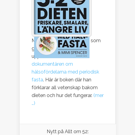
Michael Mosley, är läkaren som
gjorde den mycket
uppmärksammade
dokumentären om
hälsofördelarna med periodisk
fasta
. Här är boken där han
förklarar all vetenskap bakom
dieten och hur det fungerar.
(mer
…)
Nytt på Allt om 52: