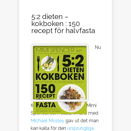
5:2 dieten –
kokboken : 150
recept för halvfasta
Nu
finns en ny 5:2-kokbok av Mimi
Spencer, som tillsammans med
Michael Mosley
gav ut det man
kan kalla för den
ursprungliga