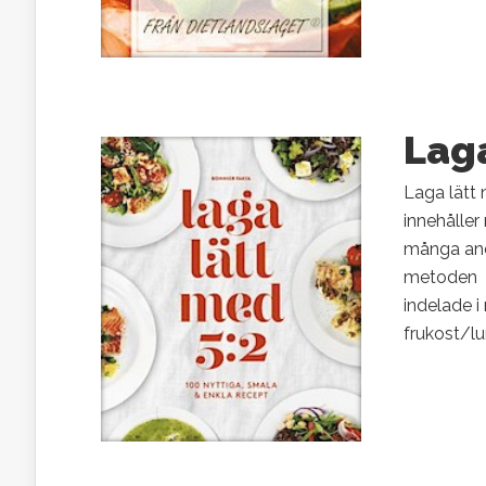
Laga
Laga lätt
innehåller
många andr
metoden ut
indelade i
frukost/lu