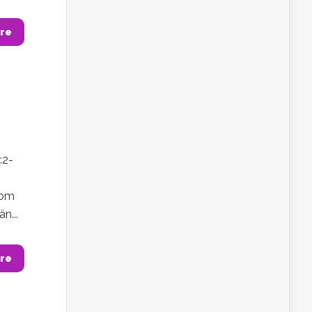
re
:2-
som
n...
re