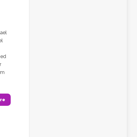
ael
el
med
r
 om
re
m