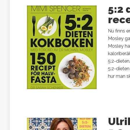
5:2 
rece
Nu finns 
Mosley gav
Mosley har
kaloriber
5:2-dieten
5:2-dieten
hur man sk
Ulr