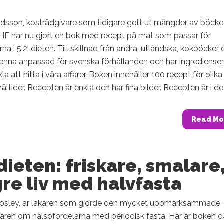
vidsson, kostrådgivare som tidigare gett ut mängder av böck
HF har nu gjort en bok med recept på mat som passar för
na i 5:2-dieten. Till skillnad från andra, utländska, kokböcker
denna anpassad för svenska förhållanden och har ingredienser
a att hitta i våra affärer. Boken innehåller 100 recept för olika
ltider. Recepten är enkla och har fina bilder. Recepten är i de.
Read Mo
dieten: friskare, smalare
re liv med halvfasta
osley, är läkaren som gjorde den mycket uppmärksammade
ren om hälsofördelarna med periodisk fasta. Här är boken d