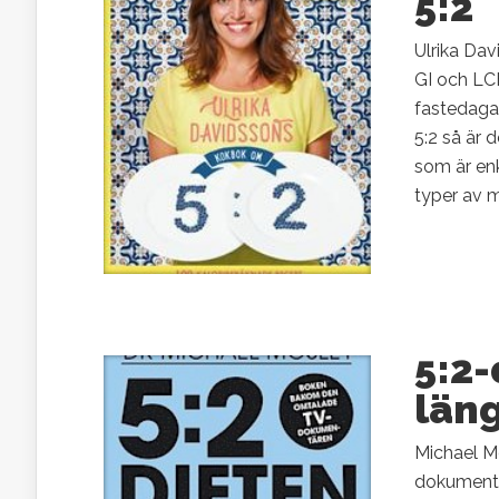
5:2
Ulrika Da
GI och LC
fastedagar
5:2 så är 
som är enkl
typer av må
5:2-
läng
Michael M
dokumentä