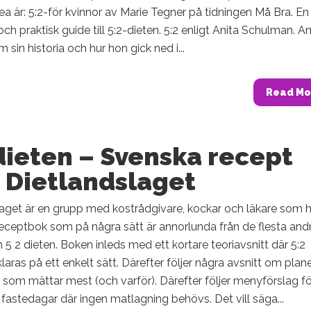
ea är: 5:2-för kvinnor av Marie Tegner på tidningen Må Bra. En
och praktisk guide till 5:2-dieten. 5:2 enligt Anita Schulman. An
 sin historia och hur hon gick ned i...
Read Mo
dieten – Svenska recept
 Dietlandslaget
aget är en grupp med kostrådgivare, kockar och läkare som h
 receptbok som på några sätt är annorlunda från de flesta and
5 2 dieten. Boken inleds med ett kortare teoriavsnitt där 5:2
klaras på ett enkelt sätt. Därefter följer några avsnitt om plane
 som mättar mest (och varför). Därefter följer menyförslag fö
astedagar där ingen matlagning behövs. Det vill säga...