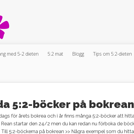
ng med 5-2 dieten
5:2 mat
Blogg
Tips om 5:2-dieten
da 5:2-böcker på bokrea
dags för årets bokrea och i år finns många 5:2-böcker att hitta 
r. Rean startar den 24/2 men du kan redan nu förboka de böc
. Till 5:2-böckerna på bokrean >> Några exempel som du hitta