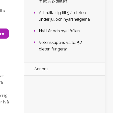
med 5:2-dieten
ita
Att hålla sig till 5:2-dieten
under jul och nyårshelgerna
Nytt år och nya löften
re
Vetenskapens värld: 5:2-
dieten fungerar
Annons
ar
ra
ring,
r två