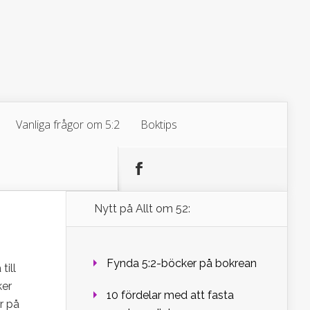
Vanliga frågor om 5:2
Boktips
Nytt på Allt om 52:
n
Fynda 5:2-böcker på bokrean
till
ker
10 fördelar med att fasta
r på