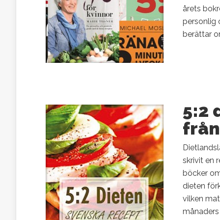
årets bokr
personlig 
berättar om
5:2 
från
Dietlandsl
skrivit en
böcker om 
dieten för
vilken mat
månaders f