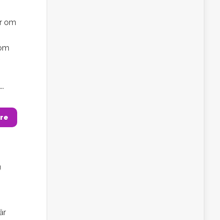
er om
 om
..
re
,
är