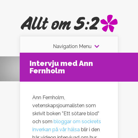
Navigation Menu
Intervju med Ann
Fernholm
Ann Fernholm,
vetenskapsjournalisten som
skrivit boken ”Ett sötare blod”
och som
bloggar om sockrets
inverkan på vår hälsa
blir i den
här videon intervjuad om hur